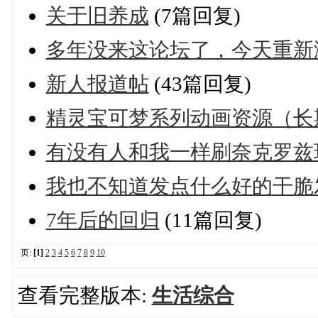
关于旧养成
(7篇回复)
多年没来这论坛了，今天重新
新人报道帖
(43篇回复)
精灵宝可梦系列动画资源（长
有没有人和我一样刷奈克罗兹玛的
我也不知道发点什么好的干脆
7年后的回归
(11篇回复)
页:
[1]
2
3
4
5
6
7
8
9
10
查看完整版本:
生活综合