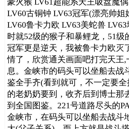
豪火猴 LV61超能系天王吸盘魔偶 L
LV60古铜钟 LV63冠军(漂亮帅姐
LV60鲁卡力欧 LV63美蛇兽 LV
时就52级的猴子和暴鲤龙，51
冠军更是逆天，我被鲁卡力欧灭了
情了，欣赏通关画面吧打完天王,
息。金峡市的码头可以坐船去战斗
鉴全手齐(看到就可，不一定要全
的老奶奶要到，收齐后到博士那
到全国图鉴。221号道路尽头的P
金峡市，在码头可以坐船去战斗
大(父子关系)，而上方就是战斗