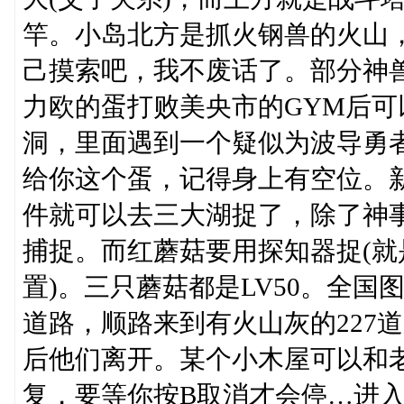
竿。小岛北方是抓火钢兽的火山
己摸索吧，我不废话了。部分神兽
力欧的蛋打败美央市的GYM后
洞，里面遇到一个疑似为波导勇
给你这个蛋，记得身上有空位。新奥
件就可以去三大湖捉了，除了神
捕捉。而红蘑菇要用探知器捉(
置)。三只蘑菇都是LV50。全国图
道路，顺路来到有火山灰的227
后他们离开。某个小木屋可以和
复，要等你按B取消才会停…进