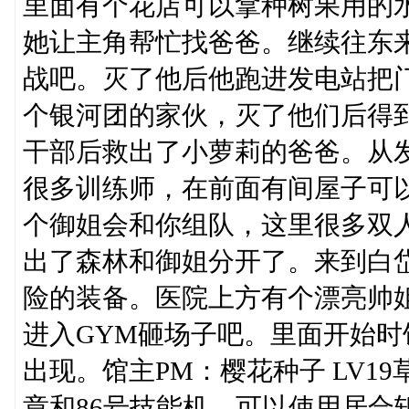
里面有个花店可以拿种树果用的水
她让主角帮忙找爸爸。继续往东
战吧。灭了他后他跑进发电站把门
个银河团的家伙，灭了他们后得
干部后救出了小萝莉的爸爸。从
很多训练师，在前面有间屋子可
个御姐会和你组队，这里很多双
出了森林和御姐分开了。来到白
险的装备。医院上方有个漂亮帅姐
进入GYM砸场子吧。里面开始
出现。馆主PM：樱花种子 LV19草
章和86号技能机，可以使用居合