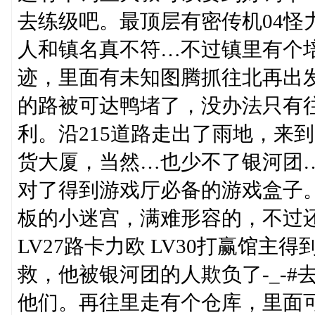
去练级吧。最顶层有密传机04怪
人和镇名真不符…不过镇里有个培
迹，里面有未知图腾抓往北再出
的路被可达鸭堵了，没办法只有往
利。沿215道路走出了雨地，来
货大厦，当然…也少不了银河团
对了得到游戏厅必备的游戏盒子
板的小迷宫，满难形容的，不过还
LV27路卡力欧 LV30打赢馆主
救，他被银河团的人欺负了-_-
他们。再往里走有个仓库，里面可