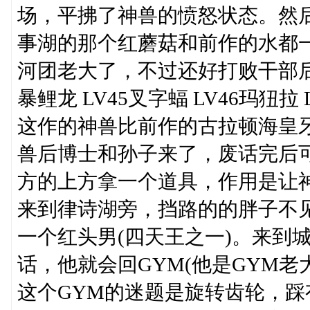
场，平拂了神兽的愤怒状态。然
事湖的那个红蘑菇和前作的水都
河团老大了，不过还好打败干部后
暴鲤龙 LV45叉字蝠 LV46玛狃
这作的神兽比前作的古拉顿海皇
兽后博士和孙子来了，废话完后
方的上方拿一个道具，作用是让
来到律诗湖旁，挡路的的胖子不
一个红头男(四天王之一)。来到
话，他就会回GYM(他是GYM老
这个GYM的迷题是旋转齿轮，