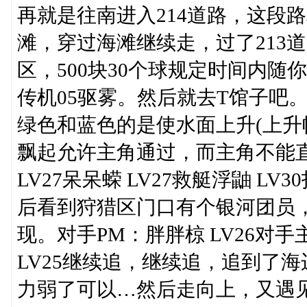
再就是往南进入214道路，这段
滩，穿过海滩继续走，过了213
区，500块30个球规定时间内
传机05驱雾。然后就去T馆子吧
绿色和蓝色的是使水面上升(上升
飘起允许主角通过，而主角不能
LV27呆呆蝾 LV27救艇浮鼬 L
后看到狩猎区门口有个银河团员
现。对手PM：胖胖椋 LV26对手主要
LV25继续追，继续追，追到了
力弱了可以…然后走向上，又遇