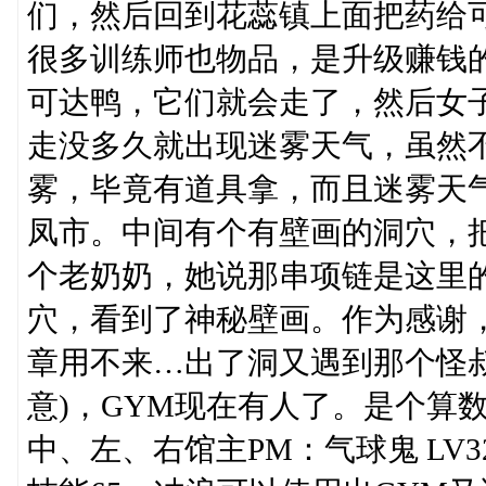
们，然后回到花蕊镇上面把药给可
很多训练师也物品，是升级赚钱的
可达鸭，它们就会走了，然后女
走没多久就出现迷雾天气，虽然
雾，毕竟有道具拿，而且迷雾天
凤市。中间有个有壁画的洞穴，
个老奶奶，她说那串项链是这里
穴，看到了神秘壁画。作为感谢，
章用不来…出了洞又遇到那个怪
意)，GYM现在有人了。是个算
中、左、右馆主PM：气球鬼 LV32