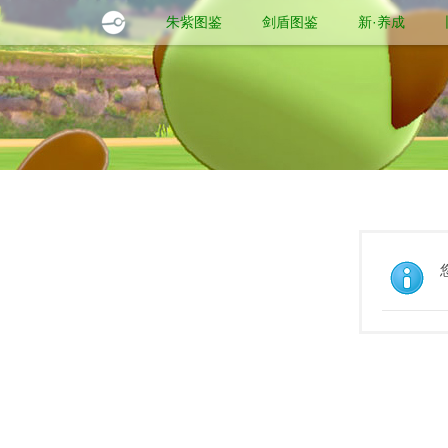
朱紫图鉴
剑盾图鉴
新·养成