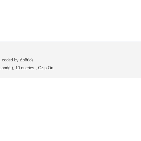
, coded by Δοδύο)
cond(s), 10 queries , Gzip On.