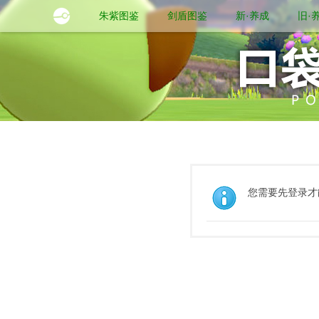
朱紫图鉴
剑盾图鉴
新·养成
旧·
您需要先登录才