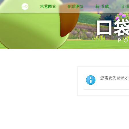
朱紫图鉴
剑盾图鉴
新·养成
旧·
您需要先登录才