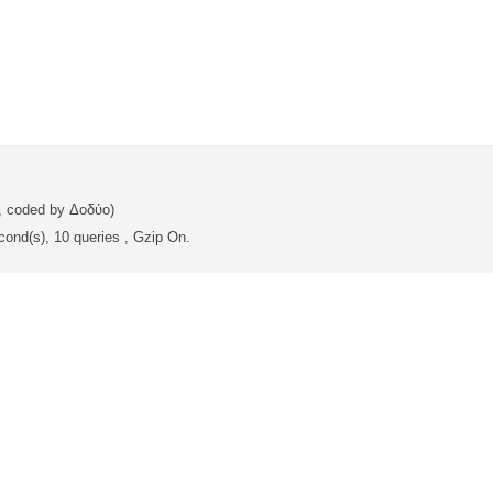
, coded by Δοδύο)
cond(s), 10 queries , Gzip On.