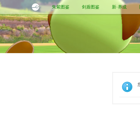
朱紫图鉴
剑盾图鉴
新·养成