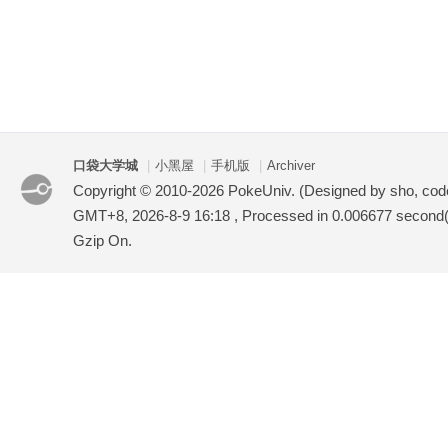
口袋大学城
|
小黑屋
|
手机版
|
Archiver
Copyright © 2010-2026 PokeUniv. (Designed by sho, co
GMT+8, 2026-8-9 16:18
, Processed in 0.006677 second(s
Gzip On.