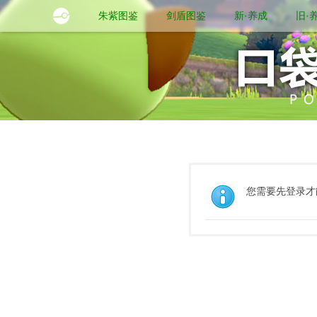
朱紫图鉴
剑盾图鉴
新·养成
旧·
您需要先登录才