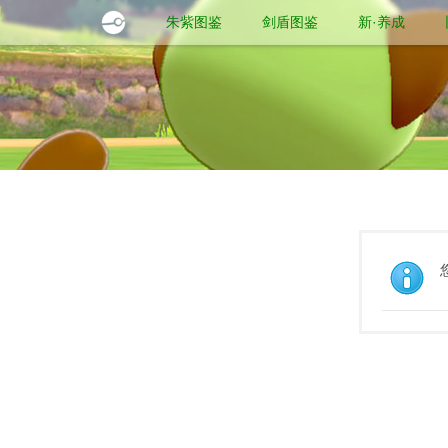
朱紫图鉴
剑盾图鉴
新·养成