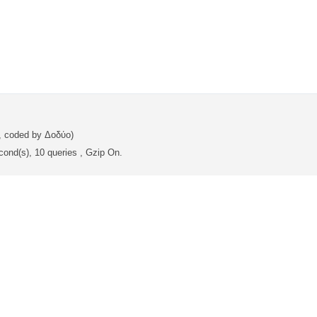
, coded by Δοδύο)
cond(s), 10 queries , Gzip On.