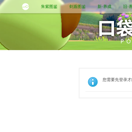
朱紫图鉴
剑盾图鉴
新·养成
旧·
您需要先登录才