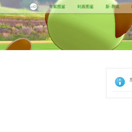
朱紫图鉴
剑盾图鉴
新·养成