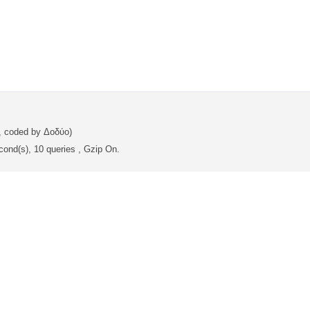
, coded by Δοδύο)
cond(s), 10 queries , Gzip On.