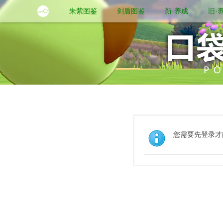
朱紫图鉴
剑盾图鉴
新·养成
旧·
您需要先登录才