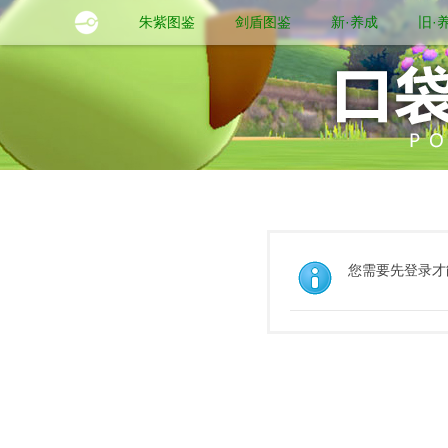
朱紫图鉴
剑盾图鉴
新·养成
旧·
您需要先登录才