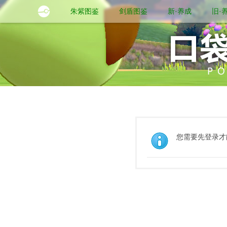
朱紫图鉴
剑盾图鉴
新·养成
旧·
您需要先登录才