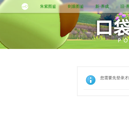
朱紫图鉴
剑盾图鉴
新·养成
旧·
您需要先登录才