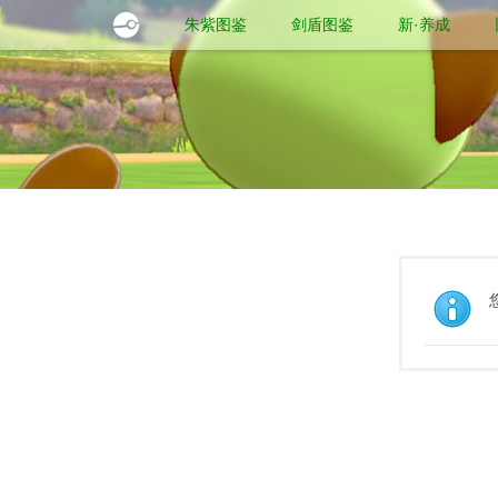
朱紫图鉴
剑盾图鉴
新·养成