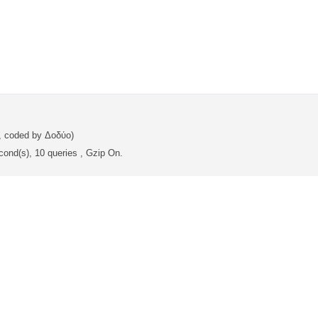
, coded by Δοδύο)
cond(s), 10 queries , Gzip On.