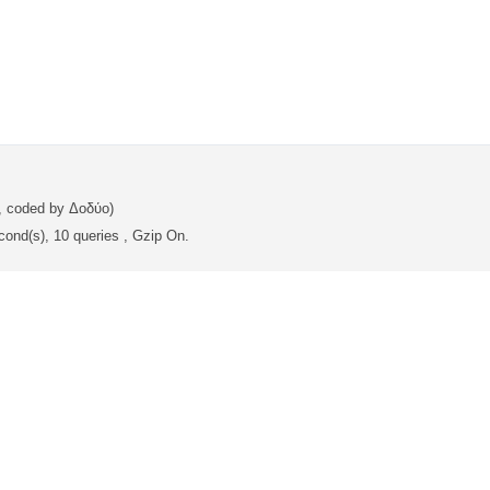
, coded by Δοδύο)
cond(s), 10 queries , Gzip On.