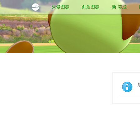
朱紫图鉴
剑盾图鉴
新·养成