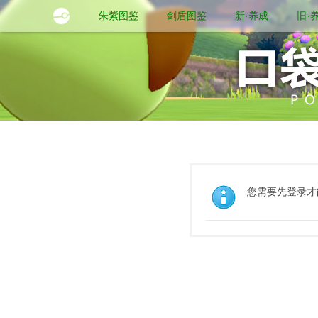
朱紫图鉴
剑盾图鉴
新·养成
旧·
您需要先登录才