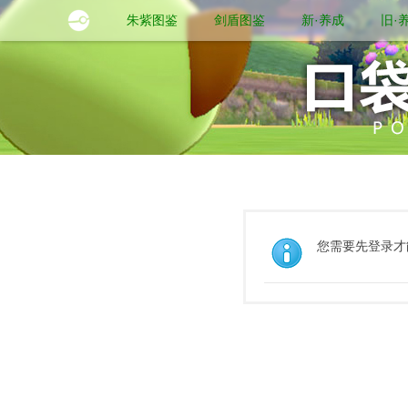
朱紫图鉴
剑盾图鉴
新·养成
旧·
您需要先登录才