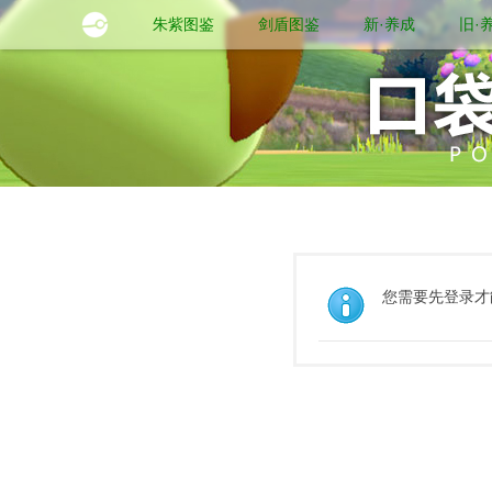
朱紫图鉴
剑盾图鉴
新·养成
旧·
您需要先登录才