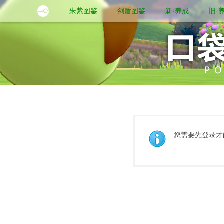
朱紫图鉴
剑盾图鉴
新·养成
旧·
您需要先登录才