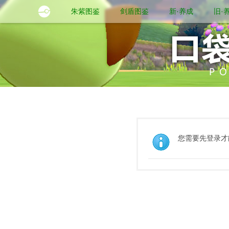
朱紫图鉴
剑盾图鉴
新·养成
旧·
您需要先登录才