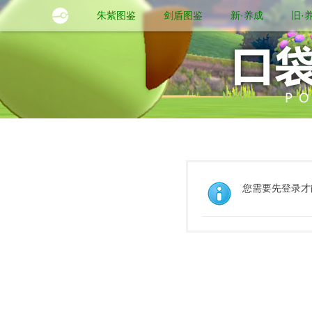
朱紫图鉴
剑盾图鉴
新·养成
旧·
您需要先登录才