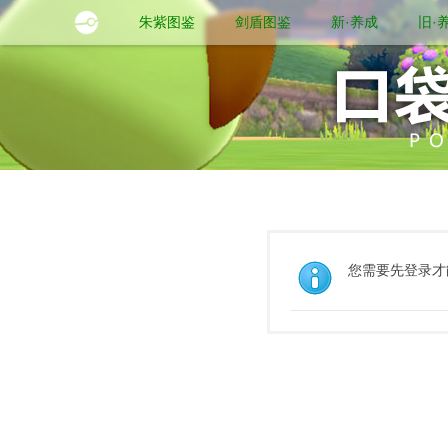
朱紫图鉴
剑盾图鉴
新·养成
旧·
您需要先登录才