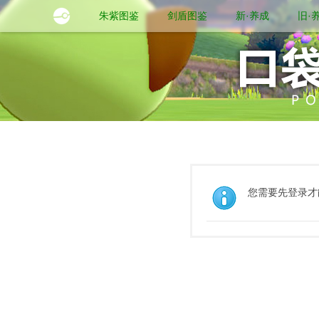
朱紫图鉴
剑盾图鉴
新·养成
旧·
您需要先登录才