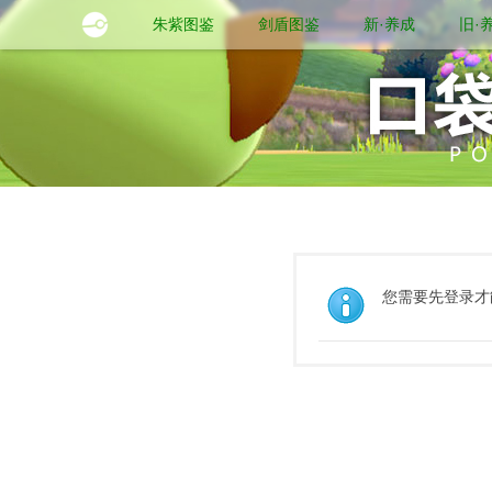
朱紫图鉴
剑盾图鉴
新·养成
旧·
您需要先登录才