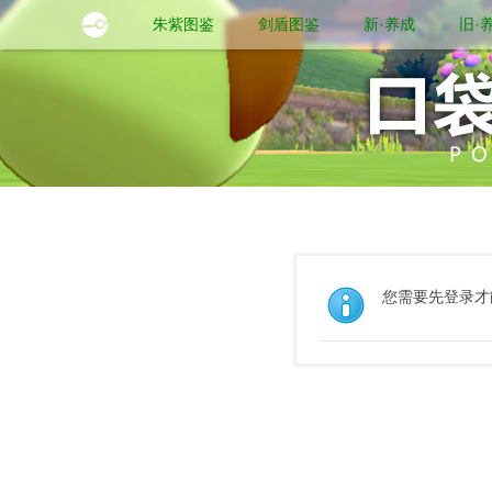
朱紫图鉴
剑盾图鉴
新·养成
旧·
您需要先登录才