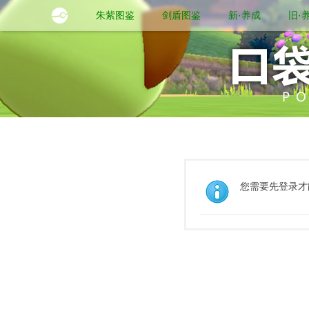
朱紫图鉴
剑盾图鉴
新·养成
旧·
您需要先登录才