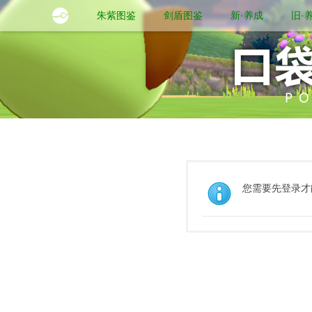
朱紫图鉴
剑盾图鉴
新·养成
旧·
您需要先登录才