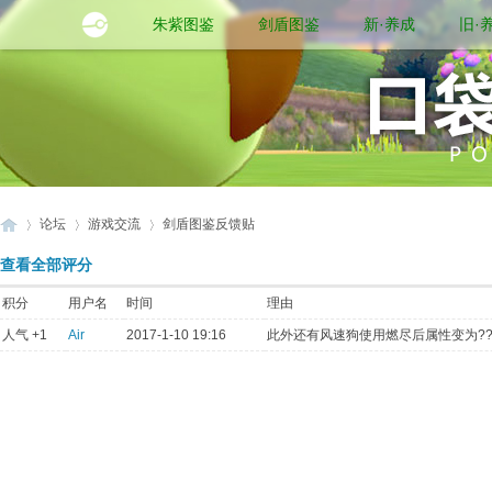
朱紫图鉴
剑盾图鉴
新·养成
旧·
论坛
游戏交流
剑盾图鉴反馈贴
查看全部评分
积分
用户名
时间
理由
口
›
›
›
人气 +1
Air
2017-1-10 19:16
此外还有风速狗使用燃尽后属性变为??