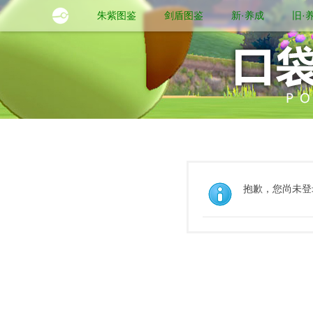
朱紫图鉴
剑盾图鉴
新·养成
旧·
抱歉，您尚未登