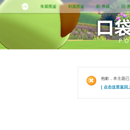
朱紫图鉴
剑盾图鉴
新·养成
旧·
抱歉，本主题已
[ 点击这里返回上