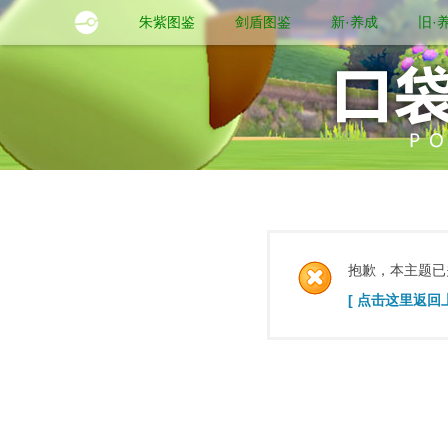
朱紫图鉴
剑盾图鉴
新·养成
旧·
抱歉，本主题已
[ 点击这里返回上