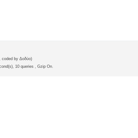
, coded by Δοδύο)
cond(s), 10 queries , Gzip On.