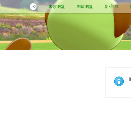
朱紫图鉴
剑盾图鉴
新·养成