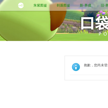
朱紫图鉴
剑盾图鉴
新·养成
旧·
抱歉，您尚未登