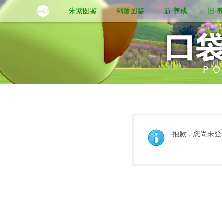
朱紫图鉴
剑盾图鉴
新·养成
旧·
抱歉，您尚未登