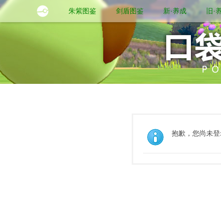
朱紫图鉴
剑盾图鉴
新·养成
旧·
抱歉，您尚未登