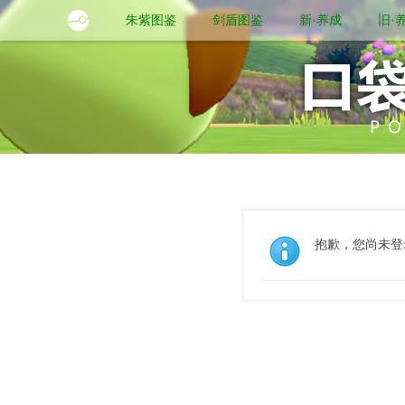
朱紫图鉴
剑盾图鉴
新·养成
旧·
抱歉，您尚未登