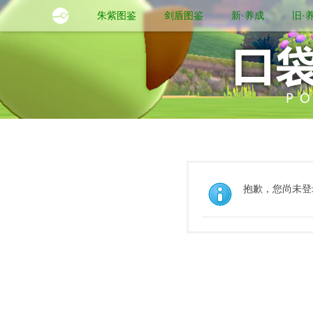
朱紫图鉴
剑盾图鉴
新·养成
旧·
抱歉，您尚未登