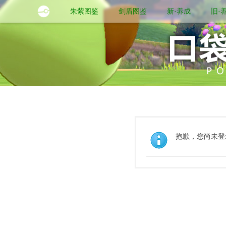
朱紫图鉴
剑盾图鉴
新·养成
旧·
抱歉，您尚未登