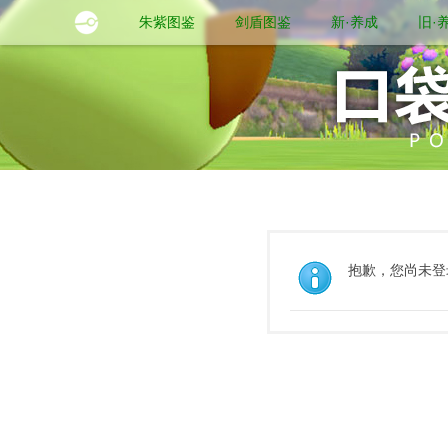
朱紫图鉴
剑盾图鉴
新·养成
旧·
抱歉，您尚未登