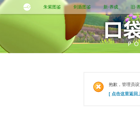
朱紫图鉴
剑盾图鉴
新·养成
旧·
抱歉，管理员设
[ 点击这里返回上