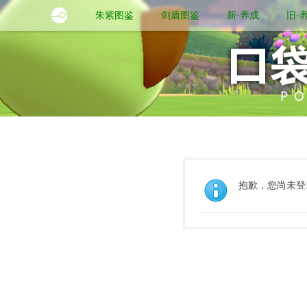
朱紫图鉴
剑盾图鉴
新·养成
旧·
抱歉，您尚未登