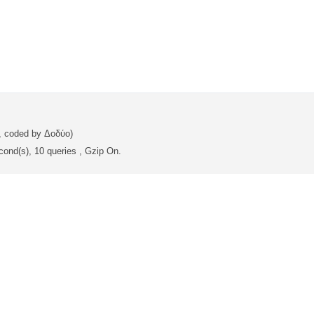
, coded by Δοδύο)
cond(s), 10 queries , Gzip On.