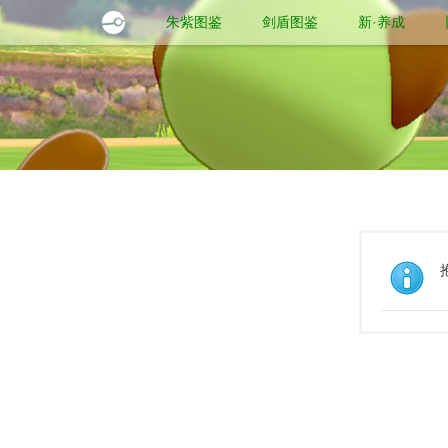
朱紫图鉴
剑盾图鉴
新·养成