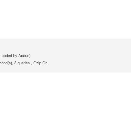
, coded by Δοδύο)
ond(s), 8 queries , Gzip On.