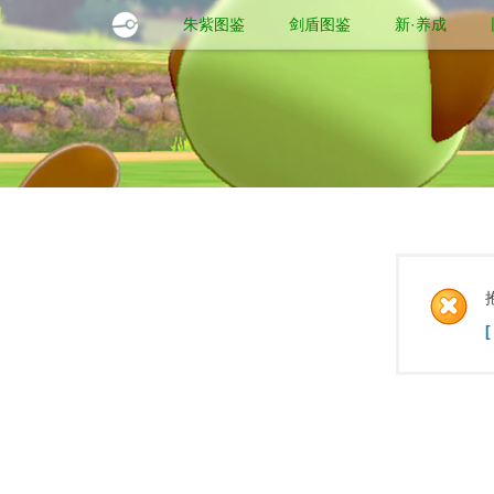
朱紫图鉴
剑盾图鉴
新·养成