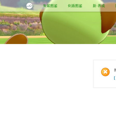
朱紫图鉴
剑盾图鉴
新·养成