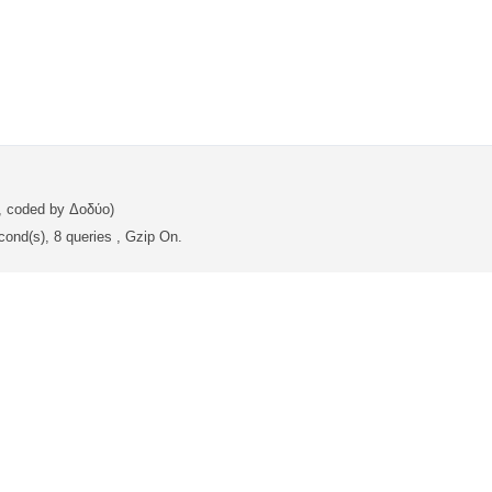
, coded by Δοδύο)
ond(s), 8 queries , Gzip On.