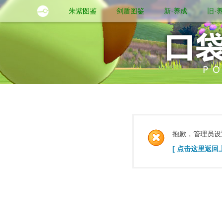
朱紫图鉴
剑盾图鉴
新·养成
旧·
抱歉，管理员设
[ 点击这里返回上