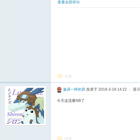
查看全部评分
城
回复
漩涡一样的风
发表于 2018-3-19 14:22
|
显
今天这流量NB了
回复