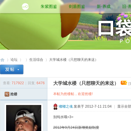
朱紫图鉴
剑盾图鉴
新·养成
旧·
论坛
生活综合
大学城水楼（只想聊天的来这）
大学城水楼（只想聊天的来这）
查看:
717922
|
回复:
6476
[
口
»
›
›
›
本帖为抢楼帖，欢迎抢楼!
抢楼
嘟嘟之魂
发表于 2012-7-11 21:04
|
显示全
别纯水哦=3=
2012年9月24日新增奖励制度