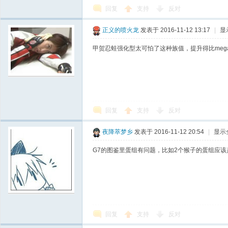
回复
支持
反对
正义的喷火龙
发表于 2016-11-12 13:17
|
显
甲贺忍蛙强化型太可怕了这种族值，提升得比me
回复
支持
反对
夜降萃梦乡
发表于 2016-11-12 20:54
|
显示
G7的图鉴里蛋组有问题，比如2个猴子的蛋组应
回复
支持
反对