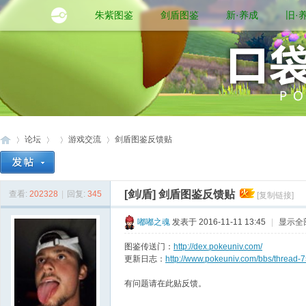
朱紫图鉴
剑盾图鉴
新·养成
旧·
论坛
游戏交流
剑盾图鉴反馈贴
[剑/盾]
剑盾图鉴反馈贴
查看:
202328
|
回复:
345
[复制链接]
口
»
›
›
›
嘟嘟之魂
发表于 2016-11-11 13:45
|
显示全
图鉴传送门：
http://dex.pokeuniv.com/
更新日志：
http://www.pokeuniv.com/bbs/thread-7
有问题请在此贴反馈。