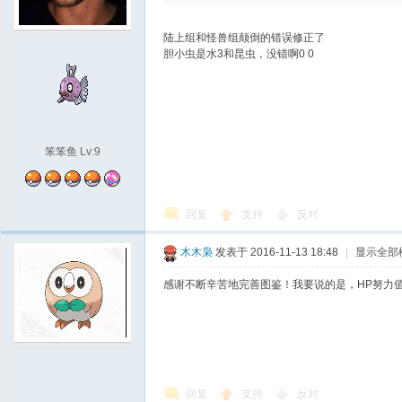
陆上组和怪兽组颠倒的错误修正了
胆小虫是水3和昆虫，没错啊0 0
笨笨鱼
Lv:9
回复
支持
反对
木木枭
发表于 2016-11-13 18:48
|
显示全部
感谢不断辛苦地完善图鉴！我要说的是，HP努力
回复
支持
反对