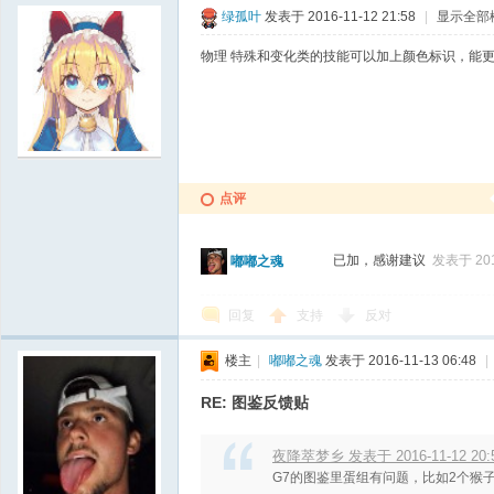
绿孤叶
发表于 2016-11-12 21:58
|
显示全部
物理 特殊和变化类的技能可以加上颜色标识，能
点评
已加，感谢建议
发表于 2016
嘟嘟之魂
回复
支持
反对
楼主
|
嘟嘟之魂
发表于 2016-11-13 06:48
|
RE: 图鉴反馈贴
夜降萃梦乡 发表于 2016-11-12 20:
G7的图鉴里蛋组有问题，比如2个猴子