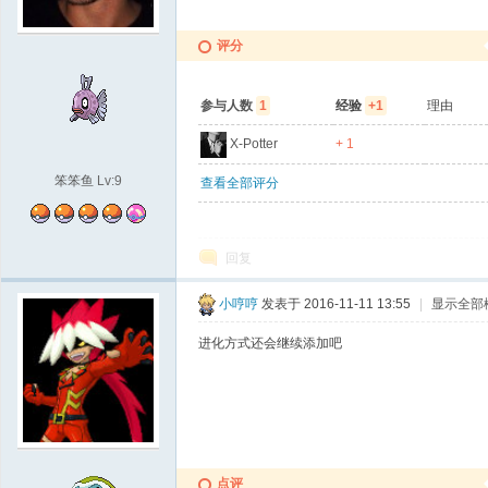
袋
评分
参与人数
1
经验
+1
理由
X-Potter
+ 1
笨笨鱼
Lv:9
查看全部评分
回复
大
小哼哼
发表于 2016-11-11 13:55
|
显示全部
进化方式还会继续添加吧
学
点评