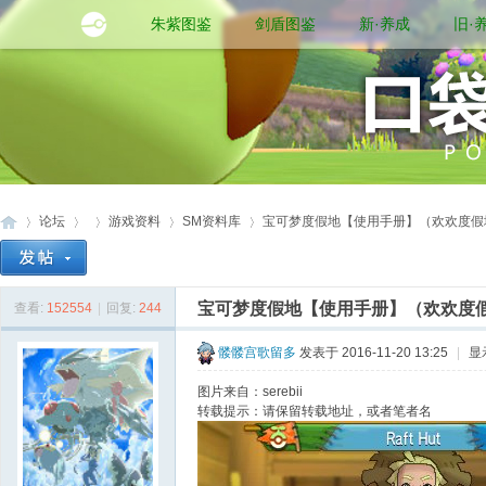
朱紫图鉴
剑盾图鉴
新·养成
旧·
论坛
游戏资料
SM资料库
宝可梦度假地【使用手册】（欢欢度假地半
宝可梦度假地【使用手册】（欢欢度假
查看:
152554
|
回复:
244
口
»
›
›
›
›
髅髅宫歌留多
发表于 2016-11-20 13:25
|
显
图片来自：serebii
转载提示：请保留转载地址，或者笔者名