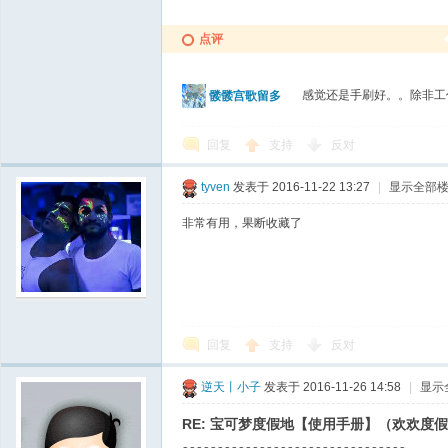
点评
感觉还是手刷好。。除非工
髅髅宫歌留多
回复
支持
反对
tyven
发表于 2016-11-22 13:27
|
显示全部
非常有用，果断收藏了
回复
支持
反对
逆天丨小子
发表于 2016-11-26 14:58
|
显示
RE: 宝可梦度假地【使用手册】（欢欢度