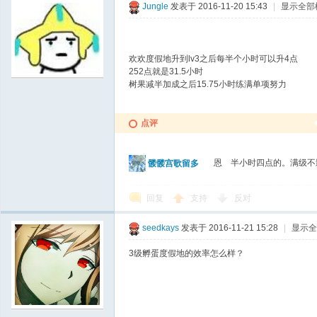
Jungle
发表于 2016-11-20 15:43
|
显示全部
欢欢度假地升到lv3之后每半个小时可以升4点
252点就是31.5小时
树果减半加成之后15.75小时练满单项努力
点评
恩 半小时四点的。满级不
髅髅宫歌留多
回复
支持
反对
seedkays
发表于 2016-11-21 15:28
|
显示全
3级孵蛋度假地的效率怎么样？