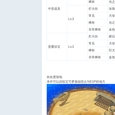
稀有
光之
中意道具
烂大街
珍珠
常见
大珍
Lv.3
稀有
光之
非常稀有
金色
烂大街
硬石
常见
大珍
贵重珍宝
Lv.3
稀有
巨大
非常稀有
金色
欢欢度假地
本作可以训练宝可梦基础得点与EXP的地方